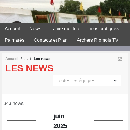
Panneau de gestion des cookies
Accueil
News
La vie du club
infos pratiques
Palmarès
Contacts et Plan
Archers Riomois TV
Accueil
Les news
LES NEWS
343 news
juin
2025