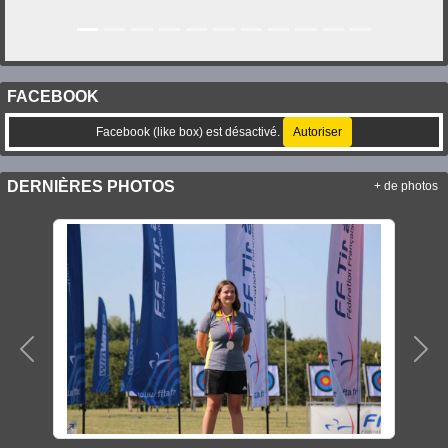
FACEBOOK
Facebook (like box) est désactivé.
Autoriser
DERNIÈRES PHOTOS
+ de photos
Précedent
Sui