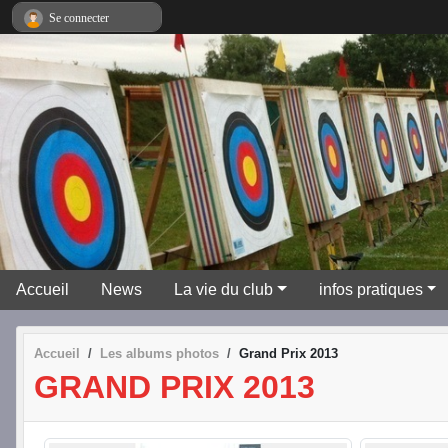
Panneau de gestion des cookies
Se connecter
Accueil
News
La vie du club
infos pratiques
Accueil
Les albums photos
Grand Prix 2013
GRAND PRIX 2013