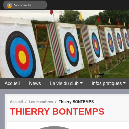
Panneau de gestion des cookies
Se connecter
Accueil
News
La vie du club
infos pratiques
Accueil
Les membres
Thierry BONTEMPS
THIERRY BONTEMPS