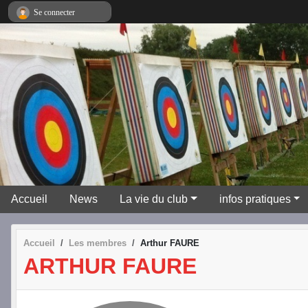
Panneau de gestion des cookies
Se connecter
Accueil
News
La vie du club
infos pratiques
Accueil
Les membres
Arthur FAURE
ARTHUR FAURE