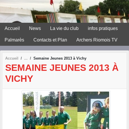
Panneau de gestion des cookies
Accueil
News
La vie du club
infos pratiques
Palmarès
Contacts et Plan
Archers Riomois TV
Accueil
Semaine Jeunes 2013 à Vichy
SEMAINE JEUNES 2013 À
VICHY