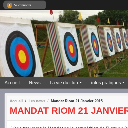
Panneau de gestion des cookies
Se connecter
Accueil
News
La vie du club
infos pratiques
Accueil
Les news
Mandat Riom 21 Janvier 2015
MANDAT RIOM 21 JANVIER