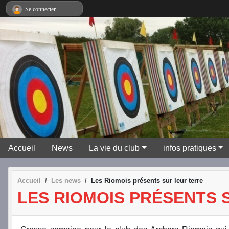
Panneau de gestion des cookies
Se connecter
Accueil
News
La vie du club
infos pratiques
Accueil
Les news
Les Riomois présents sur leur terre
LES RIOMOIS PRÉSENTS 