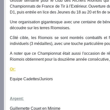
Grosse semaine pour le club des Archers Riomois qui s
Championnats de France de Tir à l'Extérieur. Ouverture du 
D1, puis entrée en lice des Jeunes du 18 au 20 et fin de s
Une organisation gigantesque avec une centaine de bénév
découdre sur les terres Riomoises.
Côté cible, les Riomois se sont montrés combatifs et f
individuels (3 médailles), avec une touche particulière po
A noter que ce Championnat était aussi l'occasion de ré
Riomois obtiennent pour la douzième année consécutive,
Or:
Equipe Cadettes/Juniors
Argent:
Guillemette Couet en Minime