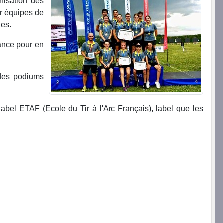
nisation des
ar équipes de
les.
rance pour en
 des podiums
abel ETAF (Ecole du Tir à l'Arc Français), label que les