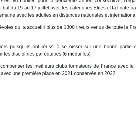
'est vu confier, pour la deuxième année consécutive, l'orga
bal du 15 au 17 juillet avec les catégories Elites et la finale p
emaine avec les adultes en distances nationales et internationa
oles qui a accueilli plus de 1300 tireurs venus de toute la F
ièrs puisqu'ils ont réussi à se hisser sur une bonne partie
ur les disciplines par équipes.(6 médailles)
compenser les meilleurs clubs formateurs de France avec le l
 avec une première place en 2021 conservée en 2022!