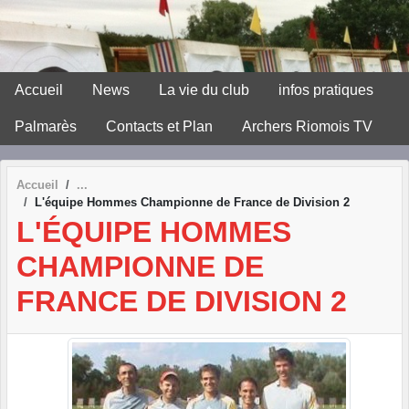
Panneau de gestion des cookies
Accueil
News
La vie du club
infos pratiques
Palmarès
Contacts et Plan
Archers Riomois TV
Accueil
L'équipe Hommes Championne de France de Division 2
L'ÉQUIPE HOMMES
CHAMPIONNE DE
FRANCE DE DIVISION 2