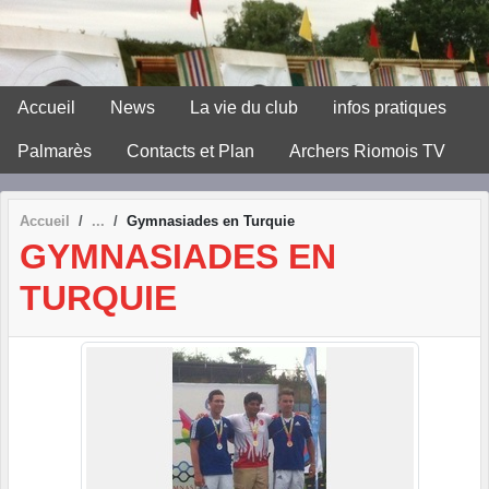
Panneau de gestion des cookies
Accueil
News
La vie du club
infos pratiques
Palmarès
Contacts et Plan
Archers Riomois TV
Accueil
Gymnasiades en Turquie
GYMNASIADES EN
TURQUIE