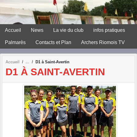
Panneau de gestion des cookies
Accueil
News
La vie du club
infos pratiques
Palmarès
Contacts et Plan
Archers Riomois TV
Accueil
D1 à Saint-Avertin
D1 À SAINT-AVERTIN