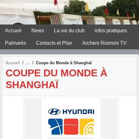
Panneau de gestion des cookies
Accueil
News
La vie du club
infos pratiques
Palmarès
Contacts et Plan
Archers Riomois TV
Accueil
Coupe du Monde à Shanghaï
COUPE DU MONDE À
SHANGHAÏ