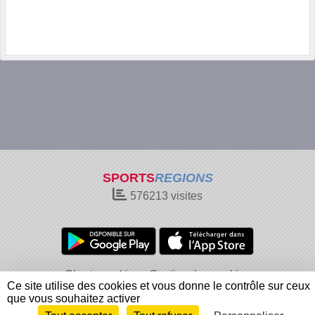
SPORTS
REGIONS
576213
visites
Charte cookies
Gestion des cookies
Ce site utilise des cookies et vous donne le contrôle sur ceux
Informations légales
Signaler un contenu inapproprié
que vous souhaitez activer