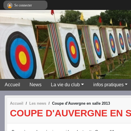
Panneau de gestion des cookies
Se connecter
Accueil
News
La vie du club
infos pratiques
Accueil
Les news
Coupe d'Auvergne en salle 2013
COUPE D'AUVERGNE EN S