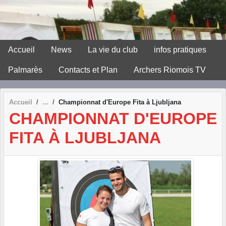
Panneau de gestion des cookies
Accueil
News
La vie du club
infos pratiques
Palmarès
Contacts et Plan
Archers Riomois TV
Accueil
Championnat d'Europe Fita à Ljubljana
CHAMPIONNAT D'EUROPE
FITA À LJUBLJANA