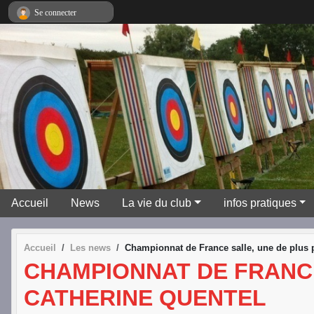
Panneau de gestion des cookies
Se connecter
Accueil
News
La vie du club
infos pratiques
Accueil
Les news
Championnat de France salle, une de plus 
CHAMPIONNAT DE FRANCE
CATHERINE QUENTEL