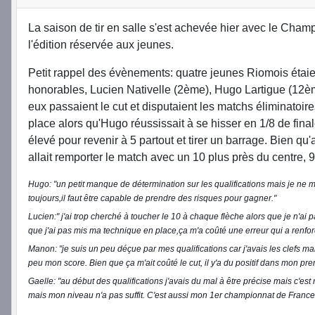
La saison de tir en salle s'est achevée hier avec le Cham
l'édition réservée aux jeunes.
Petit rappel des évènements: quatre jeunes Riomois étaie
honorables,
Lucien Nativelle (2ème), Hugo Lartigue (12
eux passaient le cut et disputaient les matchs éliminatoir
place alors qu'Hugo réussissait à se hisser en 1/8 de final
élevé pour revenir à 5 partout et tirer un barrage. Bien qu
allait remporter le match avec un 10 plus près du centre, 
Hugo: "un petit manque de détermination sur les qualifications mais je ne me 
toujours,il faut être capable de prendre des risques pour gagner."
Lucien:" j'ai trop cherché à toucher le 10 à chaque flèche alors que je n'ai 
que j'ai pas mis ma technique en place,ça m'a coûté une erreur qui a renfor
Manon: "je suis un peu déçue par mes qualifications car j'avais les clefs ma
peu mon score. Bien que ça m'ait coûté le cut, il y'a du positif dans mon p
Gaelle: "au début des qualifications j'avais du mal à être précise mais c'es
mais mon niveau n'a pas suffit. C'est aussi mon 1er championnat de France, c