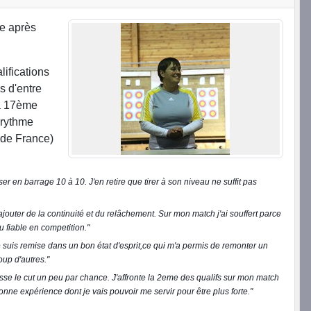
ne après
ifications
is d'entre
la 17ème
 rythme
n de France)
er en barrage 10 à 10. J'en retire que tirer à son niveau ne suffit pas
ajouter de la continuité et du relâchement. Sur mon match j'ai souffert parce
 fiable en competition."
me suis remise dans un bon état d'esprit,ce qui m'a permis de remonter un
oup d'autres."
passe le cut un peu par chance. J'affronte la 2eme des qualifs sur mon match
onne expérience dont je vais pouvoir me servir pour être plus forte."