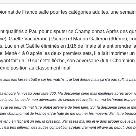
pionnat de France salle pour les catégories adultes, une semai
nt qualifiés à Pau pour disputer ce Championnat. Après des qual
ème), Gaëlle Vacherand (15ème) et Manon Galleron (30ème),
tro
es. Lucien et Gaëlle éliminés en 1/16 de finale allaient prendre 
e. Mené 4 à 0 après les deux premiers sets, il allait imprimer un
'ayant fait un 10 sur cette flèche, son adversaire (futur Champio
9ème position au classement final.
suis pas laissé abattre sur les matchs. J'ai tout donné mais ça n'a pas suffit à pass
pas encore le niveau pour faire 600. Ma deuxième série était meilleure après avoir r
cé la confiance de mon adversaire. Je compte retravailler sur ma technique trop peu
is j'ai eu peur de mal faire plutôt qu'envie de bien faire. Sur la deuxième série je 
remier championnat de France et j'ai hâte de me donner les moyens d'en faire beauc
t revenu en lâchant un peu la pression. J'ai assez mal fini et je dois avouer que je 
'est très différent des autres compétitions,j'étais vraiment effrayé au début. Une b