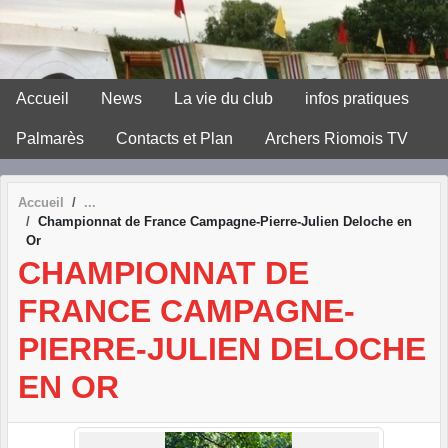
Panneau de gestion des cookies
Accueil
News
La vie du club
infos pratiques
Palmarès
Contacts et Plan
Archers Riomois TV
Accueil
Championnat de France Campagne-Pierre-Julien Deloche en
Or
CHAMPIONNAT DE
FRANCE CAMPAGNE-
PIERRE-JULIEN DELOCHE
EN OR