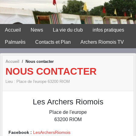
Panneau de gestion des cookies
Accueil
News
La vie du club
infos pratiques
Palmarès
Contacts et Plan
Archers Riomois TV
Accueil
Nous contacter
NOUS CONTACTER
Lieu :
Place de l'europe
63200
RIOM
Les Archers Riomois
Place de l'europe
63200
RIOM
Facebook :
LesArchersRiomois